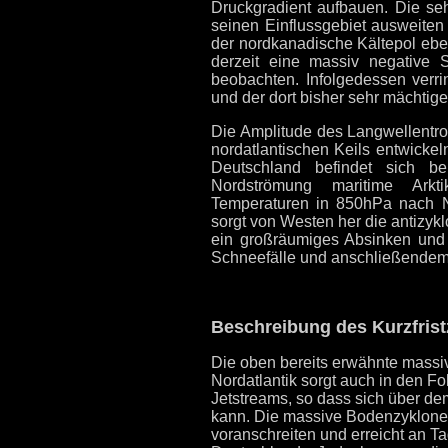
Druckgradient aufbauen. Die se
seinen Einflussgebiet ausweiten
der nordkanadische Kältepol ebenf
derzeit eine massiv negative 
beobachten. Infolgedessen verri
und der dort bisher sehr mächtige
Die Amplitude des Langwellentro
nordatlantischen Keils entwickeln
Deutschland befindet sich b
Nordströmung maritime Arkti
Temperaturen in 850hPa nach No
sorgt von Westen her die antizykl
ein großräumiges Absinken und 
Schneefälle und anschließendem 
Beschreibung des Kurzfristz
Die oben bereits erwähnte massi
Nordatlantik sorgt auch in den F
Jetstreams, so dass sich über de
kann. Die massive Bodenzyklone
voranschreiten und erreicht an T