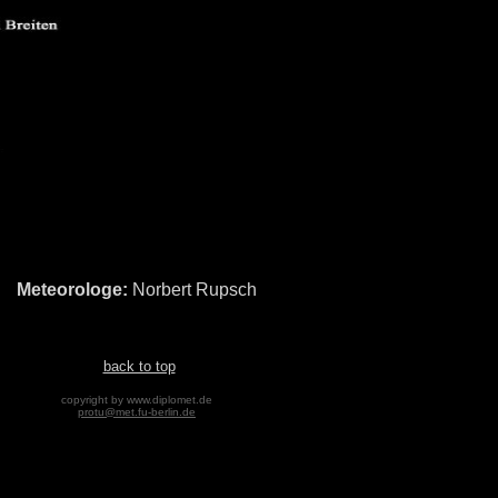
Meteorologe:
Norbert Rupsch
back to top
copyright by www.diplomet.de
protu@met.fu-berlin.de