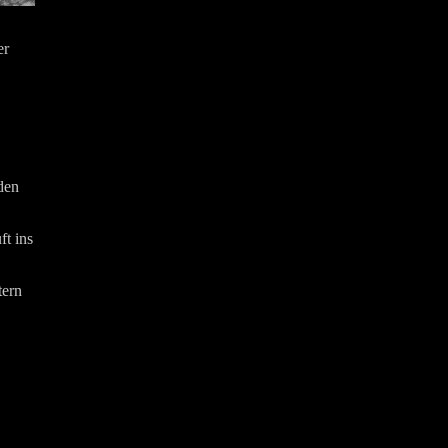
er
den
ft ins
tern